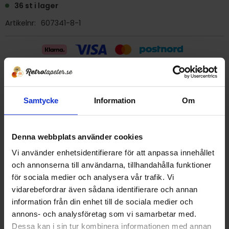
36 st i lager
Artikelnr
607341-8-1
Billig frakt 29:- (inom sverige)
Samtycke
Information
Om
Ge ett omdöme!
Denna webbplats använder cookies
Tapet 607341-8-1 Kåbergs
Tryckår 1983
Vi använder enhetsidentifierare för att anpassa innehållet
Rulle 10,05 meter.
och annonserna till användarna, tillhandahålla funktioner
53 cm bred
för sociala medier och analysera vår trafik. Vi
Papperstapet/tvättbar, strukturtapet.
vidarebefordrar även sådana identifierare och annan
Detta är en äldre originaltapet
information från din enhet till de sociala medier och
annons- och analysföretag som vi samarbetar med.
Dessa kan i sin tur kombinera informationen med annan