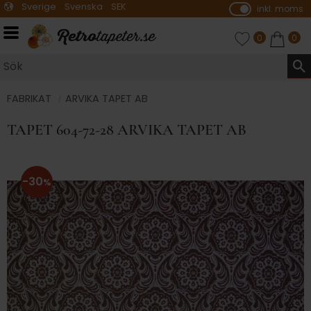
Sverige
Svenska
SEK
inkl. moms
P
ri
Meny
FAVORITER
ANTAL FAVO
0
KUNDVA
ANTA
0
s
e
r
vi
FABRIKAT
ARVIKA TAPET AB
s
TAPET 604-72-28 ARVIKA TAPET AB
a
s
30
%