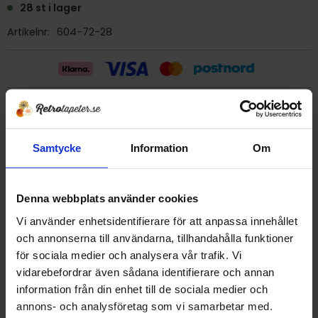
28 st i lager
Artikelnr
604-72-28
Billig frakt 29:- (inom sverige)
Samtycke
Information
Om
Ge ett omdöme!
Tapet 604-72-28 Arvika Tapet AB
Denna webbplats använder cookies
Tryckår 1975
Vi använder enhetsidentifierare för att anpassa innehållet
Rulle 10,05 meter.
och annonserna till användarna, tillhandahålla funktioner
53 cm bred
för sociala medier och analysera vår trafik. Vi
Mönsterrapport 13,5 cm
vidarebefordrar även sådana identifierare och annan
Plastad papperstapet/Vattenfast
information från din enhet till de sociala medier och
Detta är en äldre originaltapet
annons- och analysföretag som vi samarbetar med.