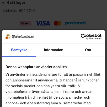
4 st i lager
Artikelnr
600197-1-1
Billig frakt 29:- (inom sverige)
Samtycke
Information
Om
Ge ett omdöme!
Tapet 600197-1-1 Eco
Denna webbplats använder cookies
Tryckår 1994
Vi använder enhetsidentifierare för att anpassa innehållet
Rulle 10,9 m
och annonserna till användarna, tillhandahålla funktioner
Bredd 53 cm
för sociala medier och analysera vår trafik. Vi
Vinyltapet som tål kraftig rengöring (skurbar med mjuk
vidarebefordrar även sådana identifierare och annan
borste), lämplig för tex kök.
information från din enhet till de sociala medier och
Detta är en äldre originaltapet
annons- och analysföretag som vi samarbetar med.