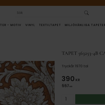
TER - MOTIV
VINYL
TEXTILTAPET
MILJÖVÄNLIGA TAPETE
TAPET 563253-4B 
Tryckår 1970 tal
Nedsatt pris
390
KR
Ordinarie pris:
557
KR
Antal