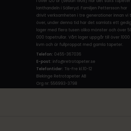
I över 120 år (sedan 1905) har det sålts tapeter 
lanthandeln i Sälleryd. Familjen Pettersson har
drivit verksamheten i tre generationer innan vi 
över, under denna tid har det samlats ett gedi
lager med flera tusen olika mönster och över 5
000 tapetrullar. Vårt lager uppgår till över 1000
kvm och är fullproppat med gamla tapeter.
Telefon:
0455-367036
E-post:
info@retrotapeter.se
Telefontider:
Tis-Fre kl.10-12
Blekinge Retrotapeter AB
Org nr: 556993-3798