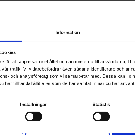
Information
cookies
e för att anpassa innehållet och annonserna till användarna, tillh
vår trafik. Vi vidarebefordrar även sådana identifierare och anna
nnons- och analysföretag som vi samarbetar med. Dessa kan i sin
har tillhandahållit eller som de har samlat in när du har använt 
t tapetsera med nytt klister.
Inställningar
Statistik
DELA MED DIG
F
T
L
P
a
w
i
i