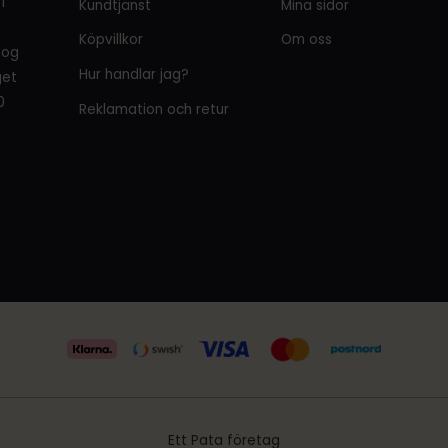
i
Kundtjänst
Mina sidor
Köpvillkor
Om oss
tog
Hur handlar jag?
get
0
Reklamation och retur
Ett Pata företag