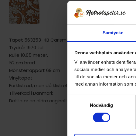
Samtycke
Tapet 563253-4B Carisma "Scroll"
Tryckår 1970 tal
Denna webbplats använder 
Rulle 10,05 meter.
52 cm bred
Vi använder enhetsidentifierar
sociala medier och analysera 
Mönsterrapport 69 cm
till de sociala medier och a
Vinyltapet
med annan information som du 
Förklistrad, men då klistret är gammalt är det säkrast at
Tillverkad i Danmark
S
Detta är en äldre originaltapet
Nödvändig
a
m
t
y
c