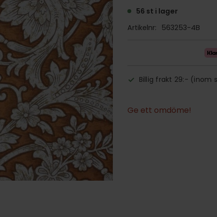
56 st i lager
Artikelnr
563253-4B
Billig frakt 29:- (inom 
Ge ett omdöme!