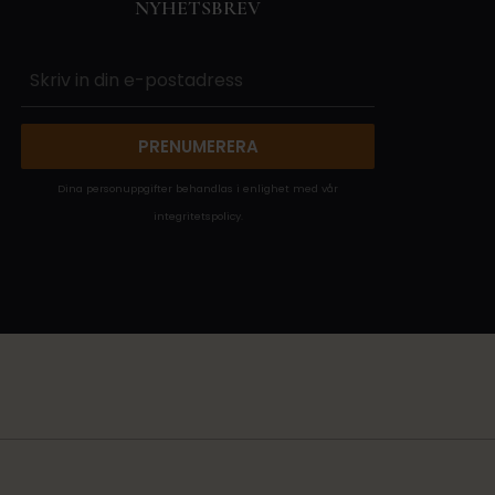
NYHETSBREV
PRENUMERERA
Dina personuppgifter behandlas i enlighet med vår
integritetspolicy
.