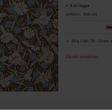
5 st i lager
Artikelnr
556-05
Billig frakt 29:- (inom 
Ge ett omdöme!