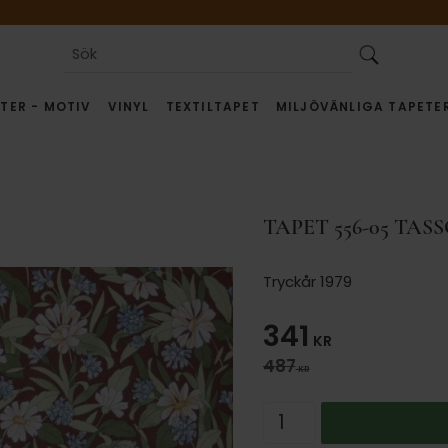
TER - MOTIV
VINYL
TEXTILTAPET
MILJÖVÄNLIGA TAPETE
TAPET 556-05 TASS
Tryckår 1979
Nedsatt pris
341
KR
Ordinarie pris:
487
KR
Antal