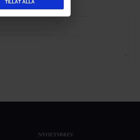
TILLÅT ALLA
NYHETSBREV