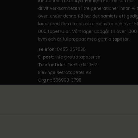
lanthandeln i Sälleryd. Familjen Pettersson har
drivit verksamheten i tre generationer innan vi 
över, under denna tid har det samlats ett gedi
lager med flera tusen olika mönster och över 5
000 tapetrullar. Vårt lager uppgår till över 1000
kvm och är fullproppat med gamla tapeter.
Telefon:
0455-367036
E-post:
info@retrotapeter.se
Telefontider:
Tis-Fre kl.10-12
Blekinge Retrotapeter AB
Org nr: 556993-3798