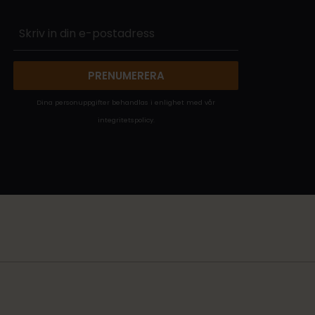
PRENUMERERA
Dina personuppgifter behandlas i enlighet med vår
integritetspolicy
.