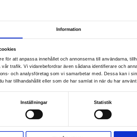
Information
cookies
e för att anpassa innehållet och annonserna till användarna, tillh
vår trafik. Vi vidarebefordrar även sådana identifierare och anna
nnons- och analysföretag som vi samarbetar med. Dessa kan i sin
har tillhandahållit eller som de har samlat in när du har använt 
Inställningar
Statistik
DELA MED DIG
F
T
L
P
a
w
i
i
c
i
n
n