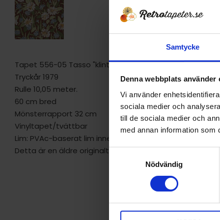
Samtycke
Tapet 556-05 Tasso "klint"
Tryckår 1979
Denna webbplats använder 
Rulle 10,05 meter.
Vi använder enhetsidentifierar
60 cm bred
sociala medier och analysera 
Mönsterrapport 32 cm
till de sociala medier och a
Vinyltapet/tvättbar
med annan information som du 
Lim: PVAc-baserat lim innehållande antimögelpreparat.
Detta är en äldre originaltapet
S
Nödvändig
a
m
t
y
c