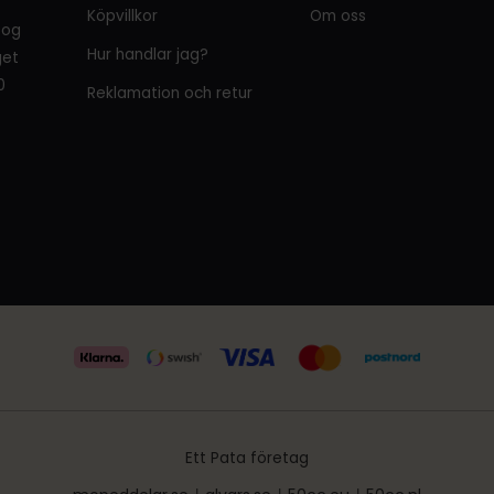
Köpvillkor
Om oss
tog
Hur handlar jag?
get
0
Reklamation och retur
Ett Pata företag