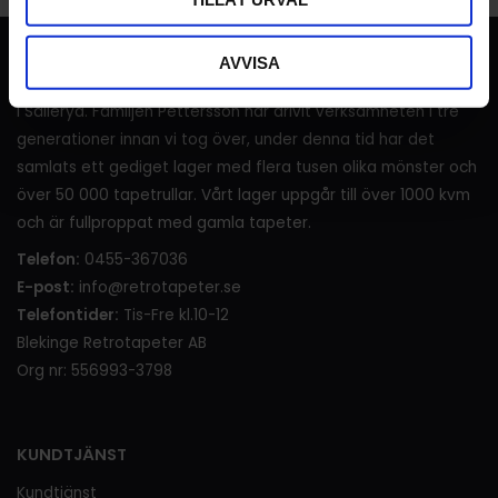
RETROTAPETER
AVVISA
I över 120 år (sedan 1905) har det sålts tapeter i lanthandeln
i Sälleryd. Familjen Pettersson har drivit verksamheten i tre
generationer innan vi tog över, under denna tid har det
samlats ett gediget lager med flera tusen olika mönster och
över 50 000 tapetrullar. Vårt lager uppgår till över 1000 kvm
och är fullproppat med gamla tapeter.
Telefon:
0455-367036
E-post:
info@retrotapeter.se
Telefontider:
Tis-Fre kl.10-12
Blekinge Retrotapeter AB
Org nr: 556993-3798
KUNDTJÄNST
Kundtjänst