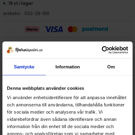
19 st i lager
Artikelnr
552-29-991
Billig frakt 29:- (inom sverige)
Ge ett omdöme!
Samtycke
Information
Om
Tapet 552-29-991 Asti
Denna webbplats använder cookies
Tryckår 1988
Rulle 10,60 meter.
Vi använder enhetsidentifierare för att anpassa innehållet
53 cm bred
och annonserna till användarna, tillhandahålla funktioner
Mönsterrapport 32 cm
för sociala medier och analysera vår trafik. Vi
Högtvättbar papperstapet
vidarebefordrar även sådana identifierare och annan
Garanterat 4 våder per rulle vid 2,50 m takhöjd.
information från din enhet till de sociala medier och
Detta är en äldre originaltapet
annons- och analysföretag som vi samarbetar med.