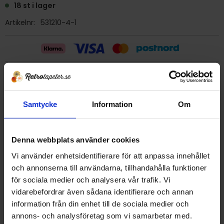
18 st i lager
Artikelnr
531210-4-1
Billig frakt 29:- (inom sverige)
Samtycke
Information
Om
Ge ett omdöme!
Tapet 531210-4-1 Eco
Denna webbplats använder cookies
Tryckår 1980
Vi använder enhetsidentifierare för att anpassa innehållet
Rulle 10,05 meter.
och annonserna till användarna, tillhandahålla funktioner
53 cm bred
för sociala medier och analysera vår trafik. Vi
Mönsterrapport 13 cm
vidarebefordrar även sådana identifierare och annan
Papperstapet/avtorkbar
information från din enhet till de sociala medier och
Detta är en äldre originaltapet
annons- och analysföretag som vi samarbetar med.