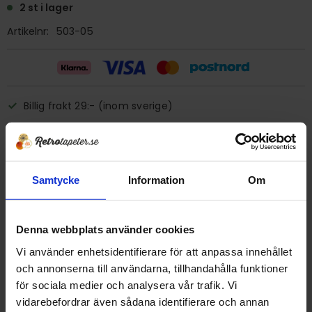
2 st i lager
Artikelnr
503-05
Billig frakt 29:- (inom sverige)
Ge ett omdöme!
Samtycke
Information
Om
Tapet 503-05 Duro "Andre"
Tryckår 1995
Rulle 10,40 meter.
Denna webbplats använder cookies
53 cm bred
Vi använder enhetsidentifierare för att anpassa innehållet
Matchande NCS-Färger
och annonserna till användarna, tillhandahålla funktioner
Grön: färgkod 2010-G1OY
för sociala medier och analysera vår trafik. Vi
Accentfärg: kod 2020-Y7OR (accentfärgen är en kraftigt
vidarebefordrar även sådana identifierare och annan
avvikande men ändå passande färg)