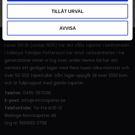
Bli den första att lämna ett omdöme.
TILLÅT URVAL
AVVISA
RETROTAPETER
I över 120 år (sedan 1905) har det sålts tapeter i lanthandeln
i Sälleryd. Familjen Pettersson har drivit verksamheten i tre
generationer innan vi tog över, under denna tid har det
samlats ett gediget lager med flera tusen olika mönster och
över 50 000 tapetrullar. Vårt lager uppgår till över 1000 kvm
och är fullproppat med gamla tapeter.
Telefon:
0455-367036
E-post:
info@retrotapeter.se
Telefontider:
Tis-Fre kl.10-12
Blekinge Retrotapeter AB
Org nr: 556993-3798