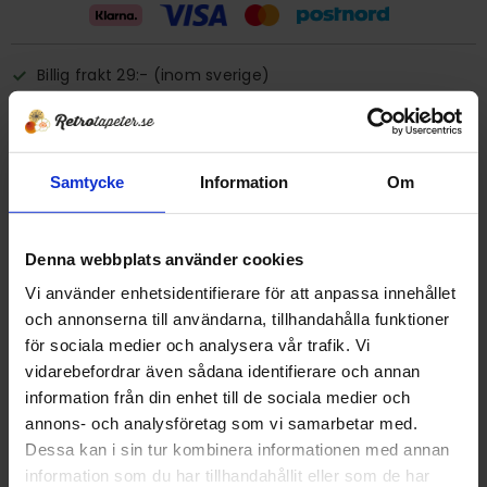
Billig frakt 29:- (inom sverige)
Ge ett omdöme!
Samtycke
Information
Om
Tapet 501 De La Cruz
Tryckår 1990-tal
Rulle 10,05 meter.
Denna webbplats använder cookies
53 cm bred
Vi använder enhetsidentifierare för att anpassa innehållet
Papperstapet/tvättbar
och annonserna till användarna, tillhandahålla funktioner
Detta är en äldre originaltapet
för sociala medier och analysera vår trafik. Vi
Grå rosa duttar
vidarebefordrar även sådana identifierare och annan
information från din enhet till de sociala medier och
annons- och analysföretag som vi samarbetar med.
DELA MED DIG
Dessa kan i sin tur kombinera informationen med annan
F
T
L
P
information som du har tillhandahållit eller som de har
a
w
i
i