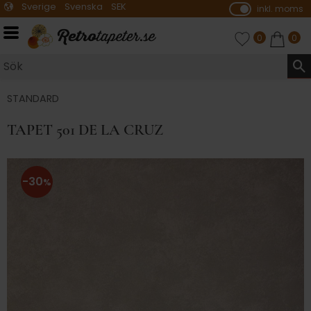
Sverige
Svenska
SEK
inkl. moms
P
ri
Meny
FAVORITER
ANTAL FAVO
0
KUNDVA
ANTA
0
s
e
r
vi
STANDARD
s
TAPET 501 DE LA CRUZ
a
s
30
%