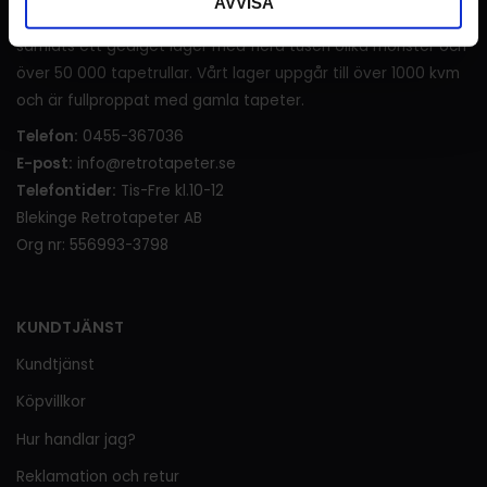
AVVISA
generationer innan vi tog över, under denna tid har det
samlats ett gediget lager med flera tusen olika mönster och
över 50 000 tapetrullar. Vårt lager uppgår till över 1000 kvm
och är fullproppat med gamla tapeter.
Telefon:
0455-367036
E-post:
info@retrotapeter.se
Telefontider:
Tis-Fre kl.10-12
Blekinge Retrotapeter AB
Org nr: 556993-3798
KUNDTJÄNST
Kundtjänst
Köpvillkor
Hur handlar jag?
Reklamation och retur