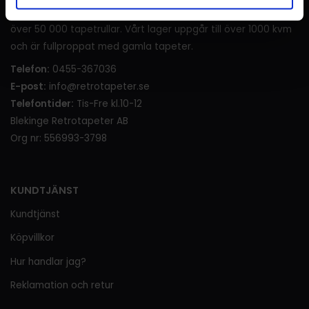
samlats ett gediget lager med flera tusen olika mönster och
över 50 000 tapetrullar. Vårt lager uppgår till över 1000 kvm
och är fullproppat med gamla tapeter.
Telefon:
0455-367036
E-post:
info@retrotapeter.se
Telefontider:
Tis-Fre kl.10-12
Blekinge Retrotapeter AB
Org nr: 556993-3798
KUNDTJÄNST
Kundtjänst
Köpvillkor
Hur handlar jag?
Reklamation och retur