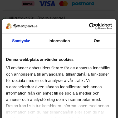
Billig frakt 29:- (inom sverige)
Ge ett omdöme!
Samtycke
Information
Om
Tapet 480590-3-2 Kåbergs
Tryckår 1984
Denna webbplats använder cookies
Rulle 10,05 meter.
Vi använder enhetsidentifierare för att anpassa innehållet
53 cm bred
och annonserna till användarna, tillhandahålla funktioner
Papperstapet/tvättbar
för sociala medier och analysera vår trafik. Vi
Detta är en äldre originaltapet
vidarebefordrar även sådana identifierare och annan
information från din enhet till de sociala medier och
DELA MED DIG
annons- och analysföretag som vi samarbetar med.
Dessa kan i sin tur kombinera informationen med annan
F
T
L
P
a
w
i
i
information som du har tillhandahållit eller som de har
c
i
n
n