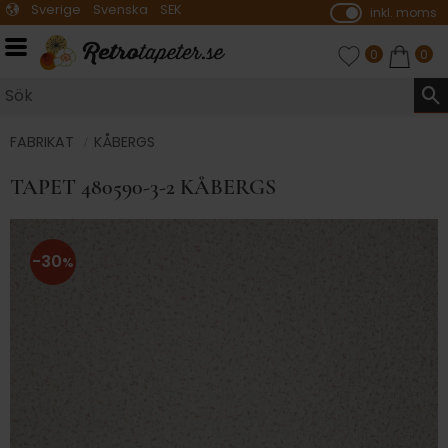
Sverige
Svenska
SEK
inkl. moms
P
ri
Meny
FAVORITER
ANTAL FAVO
0
KUNDVA
ANTA
0
s
e
r
vi
FABRIKAT
KÅBERGS
s
TAPET 480590-3-2 KÅBERGS
a
s
30
%