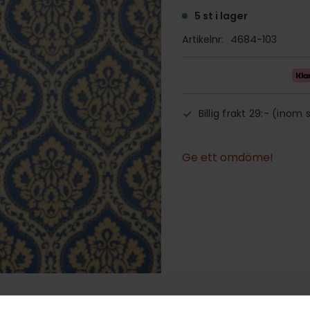
5 st i lager
Artikelnr
4684-103
Billig frakt 29:- (inom 
Ge ett omdöme!