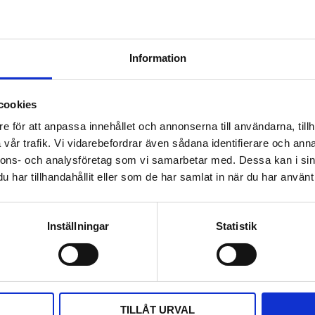
Information
cookies
e för att anpassa innehållet och annonserna till användarna, tillh
vår trafik. Vi vidarebefordrar även sådana identifierare och anna
nnons- och analysföretag som vi samarbetar med. Dessa kan i sin
har tillhandahållit eller som de har samlat in när du har använt 
Inställningar
Statistik
DELA MED DIG
F
T
L
P
a
w
i
i
c
i
n
n
e
t
k
t
b
t
e
e
TILLÅT URVAL