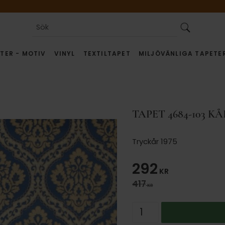
TER - MOTIV
VINYL
TEXTILTAPET
MILJÖVÄNLIGA TAPETE
TAPET 4684-103 K
Tryckår 1975
Nedsatt pris
292
KR
Ordinarie pris:
417
KR
Antal