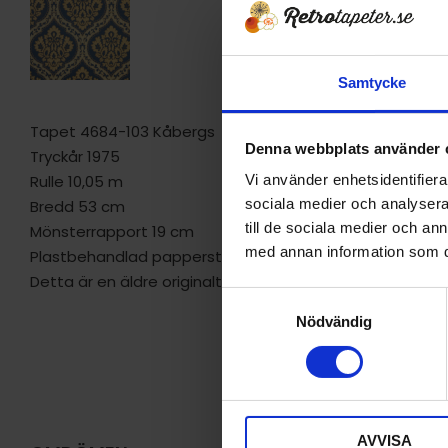
Samtycke
Tapet 4684-103 Kåbergs
Denna webbplats använder 
Tryckår 1975
Rulle 10,05 m
Vi använder enhetsidentifierar
sociala medier och analysera 
Bredd 53 cm
till de sociala medier och a
Mönsterrapport 19 cm
med annan information som du 
Plastbehandlad papperstapet/tvättbar
Detta är en äldre originaltapet
S
Nödvändig
a
m
t
y
c
AVVISA
k