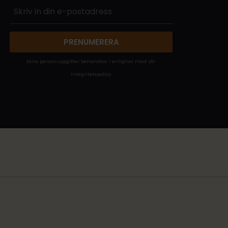
PRENUMERERA
Dina personuppgifter behandlas i enlighet med vår
integritetspolicy
.