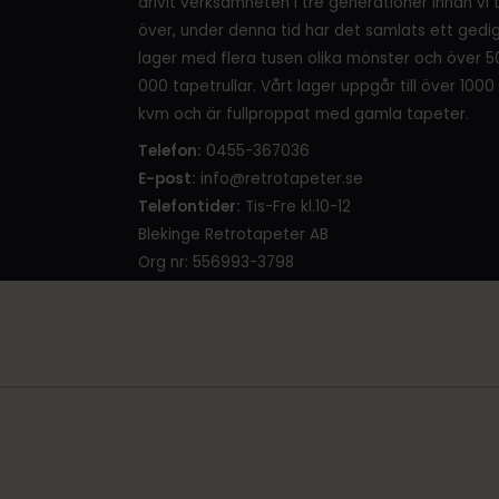
drivit verksamheten i tre generationer innan vi 
över, under denna tid har det samlats ett gedi
lager med flera tusen olika mönster och över 5
000 tapetrullar. Vårt lager uppgår till över 1000
kvm och är fullproppat med gamla tapeter.
Telefon:
0455-367036
E-post:
info@retrotapeter.se
Telefontider:
Tis-Fre kl.10-12
Blekinge Retrotapeter AB
Org nr: 556993-3798