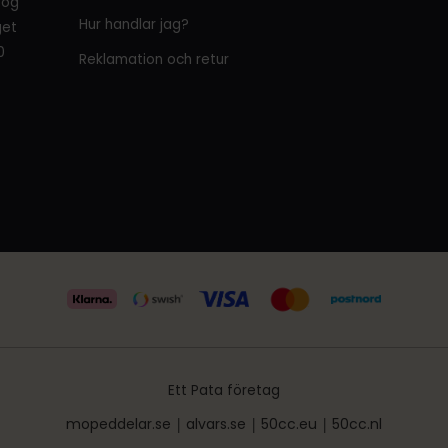
tog
Hur handlar jag?
get
0
Reklamation och retur
Ett Pata företag
mopeddelar.se
|
alvars.se
|
50cc.eu
|
50cc.nl