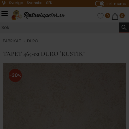
Sverige
Svenska
SEK
inkl. moms
P
ri
Meny
FAVORITER
ANTAL FAVO
0
KUNDVA
ANTA
0
s
e
r
vi
FABRIKAT
DURO
s
TAPET 465-02 DURO ´RUSTIK´
a
s
30
%