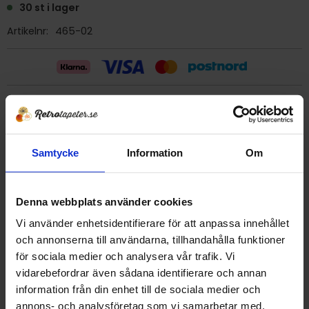
30 st i lager
Artikelnr
465-02
Billig frakt 29:- (inom sverige)
Ge ett omdöme!
Samtycke
Information
Om
Tapet 465-02 Duro "Rustik"
Denna webbplats använder cookies
Tryckår 1994
Rulle 10,05 meter.
Vi använder enhetsidentifierare för att anpassa innehållet
53 cm bred
och annonserna till användarna, tillhandahålla funktioner
Miljövänlig papperstapet med högtvättbar akrylatyta.
för sociala medier och analysera vår trafik. Vi
Förklistrad tapet, men då klistret är gammalt så sättes
vidarebefordrar även sådana identifierare och annan
tapeten säkrast i nytt klister.
information från din enhet till de sociala medier och
Detta är en äldre originaltapet
annons- och analysföretag som vi samarbetar med.