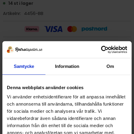
14 st i lager
Artikelnr
4456-BB
Billig frakt 29:- (inom sverige)
Ge ett omdöme!
Samtycke
Information
Om
Tapet 4456-BB Esta
Denna webbplats använder cookies
Tryckår 1970 tal
Rulle 10 meter.
Vi använder enhetsidentifierare för att anpassa innehållet
53 cm bred
och annonserna till användarna, tillhandahålla funktioner
Mönsterrapport 27 cm
för sociala medier och analysera vår trafik. Vi
Vattenfast
vidarebefordrar även sådana identifierare och annan
Tapet från Holland
information från din enhet till de sociala medier och
Detta är en äldre orginaltapet
annons- och analysföretag som vi samarbetar med.