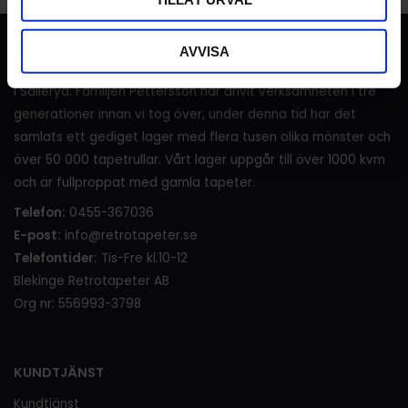
RETROTAPETER
AVVISA
I över 120 år (sedan 1905) har det sålts tapeter i lanthandeln
i Sälleryd. Familjen Pettersson har drivit verksamheten i tre
generationer innan vi tog över, under denna tid har det
samlats ett gediget lager med flera tusen olika mönster och
över 50 000 tapetrullar. Vårt lager uppgår till över 1000 kvm
och är fullproppat med gamla tapeter.
Telefon:
0455-367036
E-post:
info@retrotapeter.se
Telefontider:
Tis-Fre kl.10-12
Blekinge Retrotapeter AB
Org nr: 556993-3798
KUNDTJÄNST
Kundtjänst