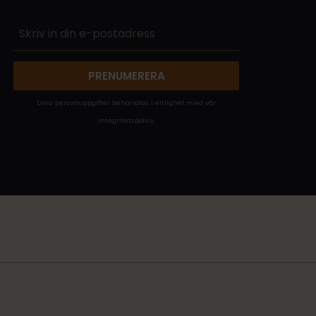
PRENUMERERA
Dina personuppgifter behandlas i enlighet med vår
integritetspolicy
.