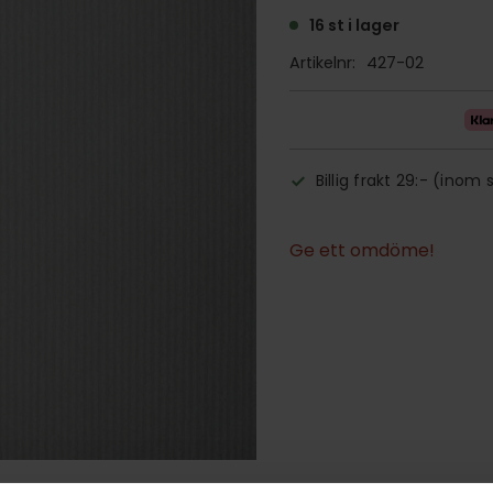
16 st i lager
Artikelnr
427-02
Billig frakt 29:- (inom 
Ge ett omdöme!