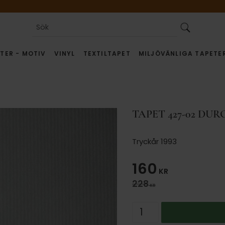
TER - MOTIV
VINYL
TEXTILTAPET
MILJÖVÄNLIGA TAPETE
TAPET 427-02 DUR
Tryckår 1993
Nedsatt pris
160
KR
Ordinarie pris:
228
KR
Antal