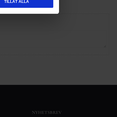
TILLÅT ALLA
NYHETSBREV