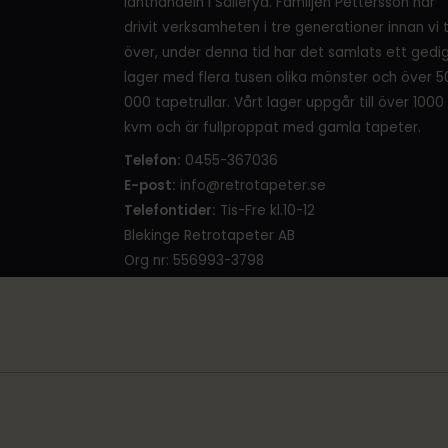
lanthandeln i Sälleryd. Familjen Pettersson har
drivit verksamheten i tre generationer innan vi 
över, under denna tid har det samlats ett gedi
lager med flera tusen olika mönster och över 5
000 tapetrullar. Vårt lager uppgår till över 1000
kvm och är fullproppat med gamla tapeter.
Telefon:
0455-367036
E-post:
info@retrotapeter.se
Telefontider:
Tis-Fre kl.10-12
Blekinge Retrotapeter AB
Org nr: 556993-3798