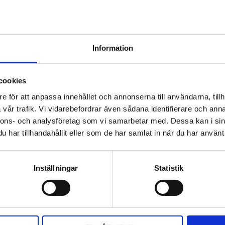
Information
cookies
e för att anpassa innehållet och annonserna till användarna, tillh
vår trafik. Vi vidarebefordrar även sådana identifierare och anna
nnons- och analysföretag som vi samarbetar med. Dessa kan i sin
har tillhandahållit eller som de har samlat in när du har använt 
apeten säkrast i nytt klister.
Inställningar
Statistik
DELA MED DIG
F
T
L
P
a
w
i
i
c
i
n
n