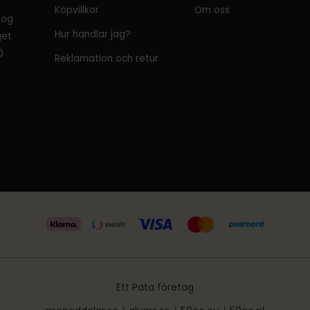
Köpvillkor
Om oss
tog
Hur handlar jag?
get
0
Reklamation och retur
Ett Pata företag