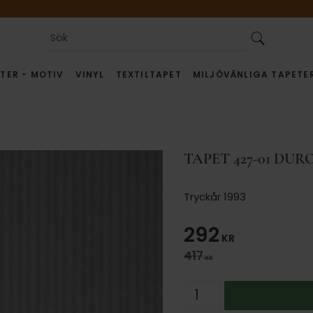
TER - MOTIV
VINYL
TEXTILTAPET
MILJÖVÄNLIGA TAPETE
TAPET 427-01 DUR
Tryckår 1993
Nedsatt pris
292
KR
Ordinarie pris:
417
KR
Antal