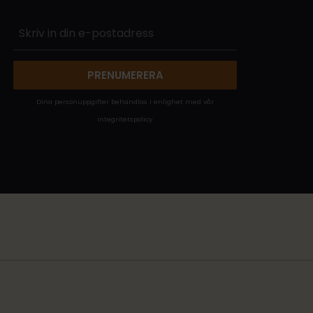
PRENUMERERA
Dina personuppgifter behandlas i enlighet med vår
integritetspolicy
.