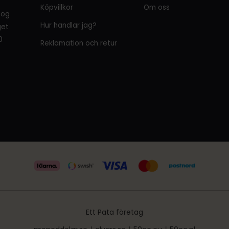
Köpvillkor
Om oss
tog
Hur handlar jag?
get
0
Reklamation och retur
Ett Pata företag