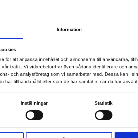
Information
cookies
e för att anpassa innehållet och annonserna till användarna, tillh
vår trafik. Vi vidarebefordrar även sådana identifierare och anna
nnons- och analysföretag som vi samarbetar med. Dessa kan i sin
har tillhandahållit eller som de har samlat in när du har använt 
apeten säkrast i nytt klister.
Inställningar
Statistik
DELA MED DIG
F
T
L
P
a
w
i
i
c
i
n
n