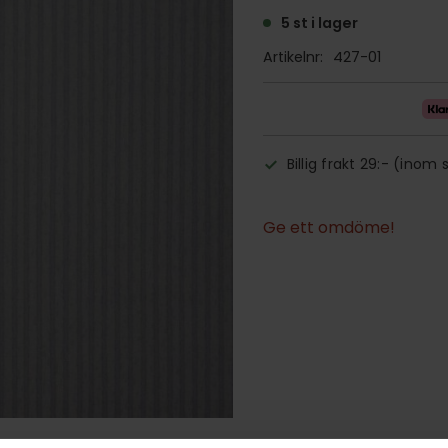
5 st i lager
Artikelnr
427-01
Billig frakt 29:- (inom 
Ge ett omdöme!