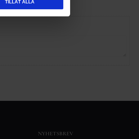
TILLÅT ALLA
NYHETSBREV