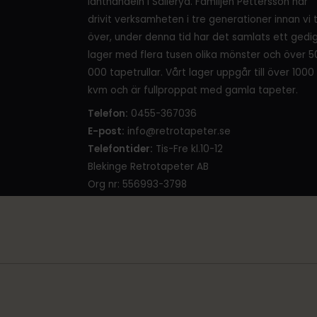
lanthandeln i Sälleryd. Familjen Pettersson har
drivit verksamheten i tre generationer innan vi 
över, under denna tid har det samlats ett gedi
lager med flera tusen olika mönster och över 5
000 tapetrullar. Vårt lager uppgår till över 1000
kvm och är fullproppat med gamla tapeter.
Telefon:
0455-367036
E-post:
info@retrotapeter.se
Telefontider:
Tis-Fre kl.10-12
Blekinge Retrotapeter AB
Org nr: 556993-3798