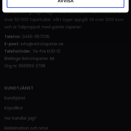
AVVISA
generationer innan vi tog över, under denna tid har det
samlats ett gediget lager med flera tusen olika mönster och
över 50 000 tapetrullar. Vårt lager uppgår till över 1000 kvm
och är fullproppat med gamla tapeter.
Telefon:
0455-367036
E-post:
info@retrotapeter.se
Telefontider:
Tis-Fre kl.10-12
Blekinge Retrotapeter AB
Org nr: 556993-3798
KUNDTJÄNST
Kundtjänst
Köpvillkor
Hur handlar jag?
Reklamation och retur