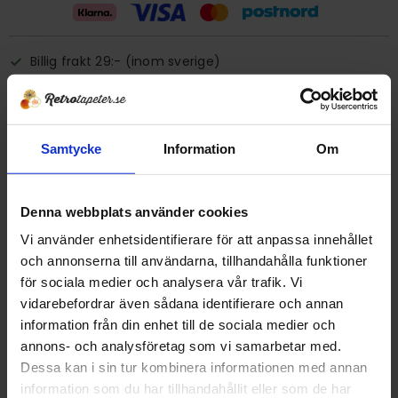
Billig frakt 29:- (inom sverige)
Ge ett omdöme!
Samtycke
Information
Om
Tapet 41510-F18 Shark
Tryckår 1976
Rulle 10 m
Denna webbplats använder cookies
Bredd 53 cm
Vi använder enhetsidentifierare för att anpassa innehållet
Papperstapet/vattenfast
och annonserna till användarna, tillhandahålla funktioner
Tillverkad i Spanien
för sociala medier och analysera vår trafik. Vi
Detta är en äldre originaltapet
vidarebefordrar även sådana identifierare och annan
information från din enhet till de sociala medier och
annons- och analysföretag som vi samarbetar med.
DELA MED DIG
Dessa kan i sin tur kombinera informationen med annan
F
T
L
P
information som du har tillhandahållit eller som de har
a
w
i
i