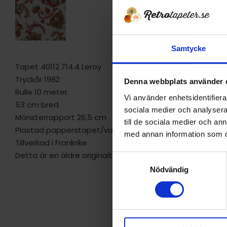
Samtycke
Tapet 40112.714.4 Leroy
Tryckår 1982
Denna webbplats använder 
Rulle 10 meter.
Vi använder enhetsidentifierar
53 cm bred
sociala medier och analysera 
Mönsterrapport 26,5 cm
till de sociala medier och a
Plastad papperstapet/vattenfast
med annan information som du 
Tillverkad i Frankrike
Detta är en äldre originaltapet
S
Nödvändig
a
m
t
y
c