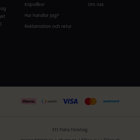
Köpvillkor
Om oss
tog
Hur handlar jag?
get
0
Reklamation och retur
Ett Pata företag