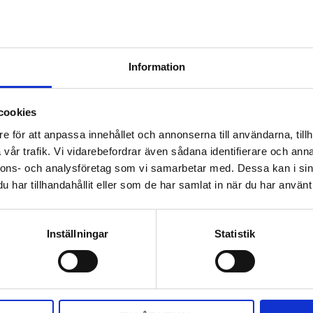
Information
cookies
e för att anpassa innehållet och annonserna till användarna, tillh
vår trafik. Vi vidarebefordrar även sådana identifierare och anna
nnons- och analysföretag som vi samarbetar med. Dessa kan i sin
har tillhandahållit eller som de har samlat in när du har använt 
Inställningar
Statistik
DELA MED DIG
F
T
L
P
a
w
i
i
c
i
n
n