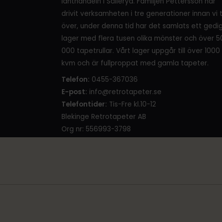
lanthandeln i Sälleryd. Familjen Pettersson har
drivit verksamheten i tre generationer innan vi 
över, under denna tid har det samlats ett gedi
lager med flera tusen olika mönster och över 5
000 tapetrullar. Vårt lager uppgår till över 1000
kvm och är fullproppat med gamla tapeter.
Telefon:
0455-367036
E-post:
info@retrotapeter.se
Telefontider:
Tis-Fre kl.10-12
Blekinge Retrotapeter AB
Org nr: 556993-3798