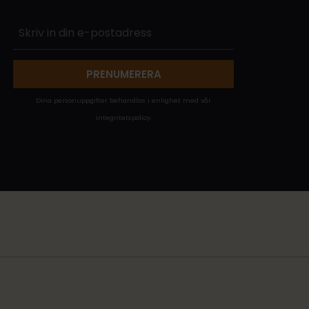
PRENUMERERA
Dina personuppgifter behandlas i enlighet med vår
integritetspolicy
.