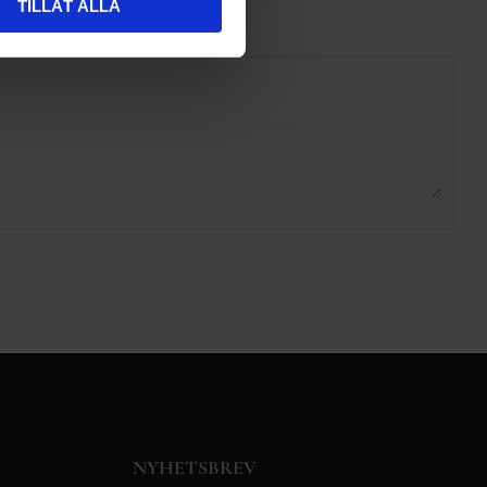
TILLÅT ALLA
NYHETSBREV