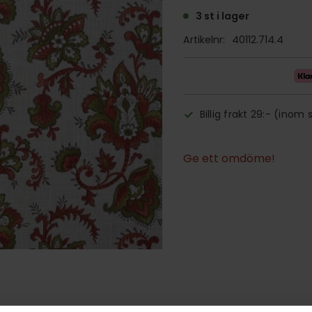
3 st i lager
Artikelnr
40112.714.4
Billig frakt 29:- (inom 
Ge ett omdöme!