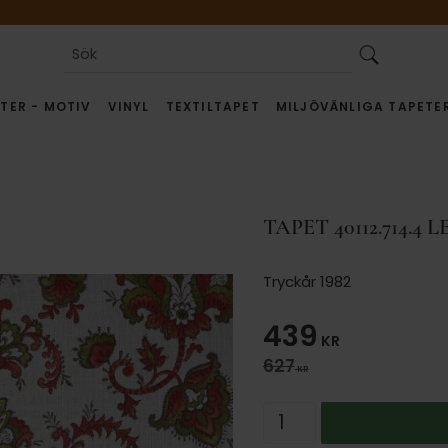
TER - MOTIV
VINYL
TEXTILTAPET
MILJÖVÄNLIGA TAPETE
TAPET 40112.714.4 
Tryckår 1982
Nedsatt pris
439
KR
Ordinarie pris:
627
KR
Antal