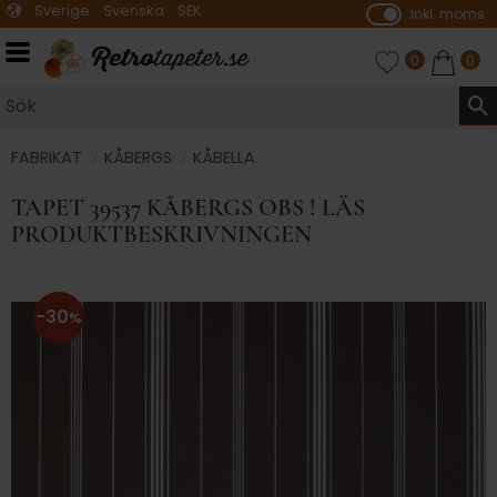
Sverige
Svenska
SEK
inkl. moms
P
ri
Meny
FAVORITER
ANTAL FAVO
0
KUNDVA
ANTA
0
s
e
r
vi
FABRIKAT
KÅBERGS
KÅBELLA
s
TAPET 39537 KÅBERGS OBS ! LÄS
a
PRODUKTBESKRIVNINGEN
s
30
%