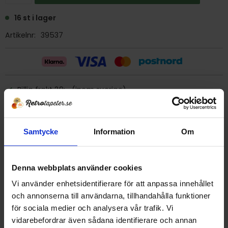
16 st i lager
Artikelnr
39537
Billig frakt 29:- (inom sverige)
Ge ett omdöme!
Samtycke
Information
Om
Tapet 39537 Kåbergs "kåbella"
Tryckår 1974
Denna webbplats använder cookies
Rulle 10 m
Vi använder enhetsidentifierare för att anpassa innehållet
Bredd 53 cm
och annonserna till användarna, tillhandahålla funktioner
Förklistrad, men då klistret är gammalt så är det säkrast
för sociala medier och analysera vår trafik. Vi
att tapetsera med nytt klister.
vidarebefordrar även sådana identifierare och annan
Plastbehandlad papperstapet/tvättbar