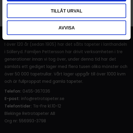
Bli den första att lämna ett omdöme.
TILLÅT URVAL
AVVISA
RETROTAPETER
I över 120 år (sedan 1905) har det sålts tapeter i lanthandeln
i Sälleryd. Familjen Pettersson har drivit verksamheten i tre
generationer innan vi tog över, under denna tid har det
samlats ett gediget lager med flera tusen olika mönster och
över 50 000 tapetrullar. Vårt lager uppgår till över 1000 kvm
och är fullproppat med gamla tapeter.
Telefon:
0455-367036
E-post:
info@retrotapeter.se
Telefontider:
Tis-Fre kl.10-12
Blekinge Retrotapeter AB
Org nr: 556993-3798