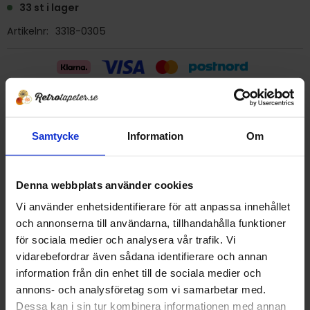
33 st i lager
Artikelnr
3318-0305
Billig frakt 29:- (inom sverige)
Samtycke
Information
Om
Ge ett omdöme!
Denna webbplats använder cookies
Tapet 3318-0305 Zemi
Tryckår 1971
Vi använder enhetsidentifierare för att anpassa innehållet
Rulle 10,05 meter.
och annonserna till användarna, tillhandahålla funktioner
53 cm bred
för sociala medier och analysera vår trafik. Vi
Papperstapet/Vattenfast
vidarebefordrar även sådana identifierare och annan
Detta är en äldre orginaltapet
information från din enhet till de sociala medier och
annons- och analysföretag som vi samarbetar med.
Dessa kan i sin tur kombinera informationen med annan