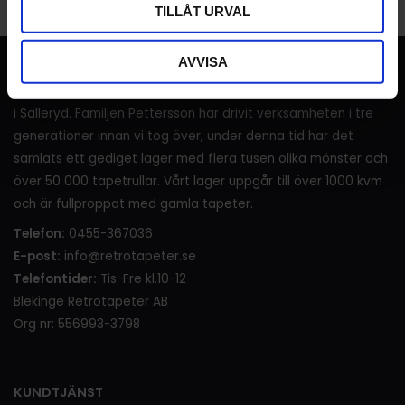
TILLÅT URVAL
AVVISA
RETROTAPETER
I över 120 år (sedan 1905) har det sålts tapeter i lanthandeln
i Sälleryd. Familjen Pettersson har drivit verksamheten i tre
generationer innan vi tog över, under denna tid har det
samlats ett gediget lager med flera tusen olika mönster och
över 50 000 tapetrullar. Vårt lager uppgår till över 1000 kvm
och är fullproppat med gamla tapeter.
Telefon:
0455-367036
E-post:
info@retrotapeter.se
Telefontider:
Tis-Fre kl.10-12
Blekinge Retrotapeter AB
Org nr: 556993-3798
KUNDTJÄNST