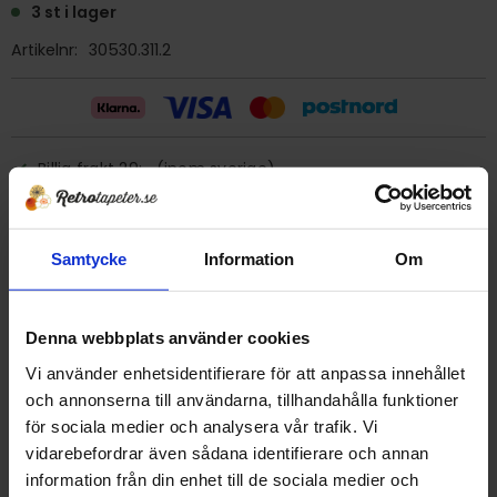
3 st i lager
Artikelnr
30530.311.2
Billig frakt 29:- (inom sverige)
Ge ett omdöme!
Samtycke
Information
Om
Tapet 30530.311.2 Leroy
Tryckår 1978
Denna webbplats använder cookies
Rulle 10 meter.
Vi använder enhetsidentifierare för att anpassa innehållet
53 cm bred
och annonserna till användarna, tillhandahålla funktioner
Plastad papperstapet/tvättbar.
för sociala medier och analysera vår trafik. Vi
Förklistrad, men då klistret är gammalt är det säkrast att
vidarebefordrar även sådana identifierare och annan
använda nytt klister.
information från din enhet till de sociala medier och
Tillverkad i Frankrike