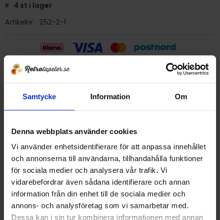
4 st i lager
Artikelnr
252-2-1
Billig frakt 29:- (inom sverige)
Samtycke
Information
Om
Ge ett omdöme!
Denna webbplats använder cookies
Tapet 252-2-1 Eco
Tryckår 2001
Vi använder enhetsidentifierare för att anpassa innehållet
Rulle 11,2 m
och annonserna till användarna, tillhandahålla funktioner
Bredd 53 cm
för sociala medier och analysera vår trafik. Vi
Papperstapet/tvättbar
vidarebefordrar även sådana identifierare och annan
Detta är en äldre originaltapet
information från din enhet till de sociala medier och
annons- och analysföretag som vi samarbetar med.
Dessa kan i sin tur kombinera informationen med annan