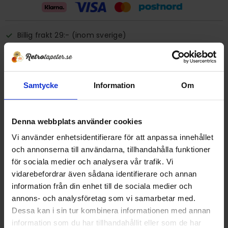
Billig frakt 29:- (inom sverige)
Ge ett omdöme!
Samtycke
Information
Om
Tapet 2410-60 Mohr
Tryckår 2000
Rulle 10,05 meter.
Denna webbplats använder cookies
53 cm bred
Vi använder enhetsidentifierare för att anpassa innehållet
Papperstapet/tvättbar
och annonserna till användarna, tillhandahålla funktioner
Tillverkad i Tyskland
för sociala medier och analysera vår trafik. Vi
Detta är en äldre originaltapet
vidarebefordrar även sådana identifierare och annan
information från din enhet till de sociala medier och
annons- och analysföretag som vi samarbetar med.
DELA MED DIG
Dessa kan i sin tur kombinera informationen med annan
F
T
L
P
information som du har tillhandahållit eller som de har
a
w
i
i