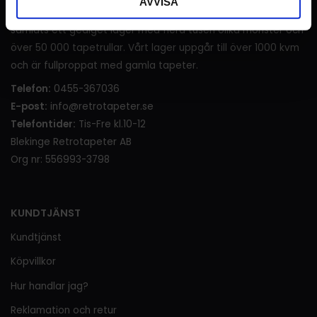
AVVISA
generationer innan vi tog över, under denna tid har det
samlats ett gediget lager med flera tusen olika mönster och
över 50 000 tapetrullar. Vårt lager uppgår till över 1000 kvm
och är fullproppat med gamla tapeter.
Telefon:
0455-367036
E-post:
info@retrotapeter.se
Telefontider:
Tis-Fre kl.10-12
Blekinge Retrotapeter AB
Org nr: 556993-3798
KUNDTJÄNST
Kundtjänst
Köpvillkor
Hur handlar jag?
Reklamation och retur