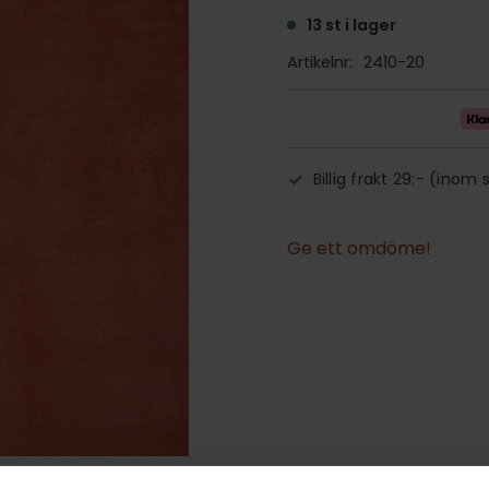
13 st i lager
Artikelnr
2410-20
Billig frakt 29:- (inom 
Ge ett omdöme!