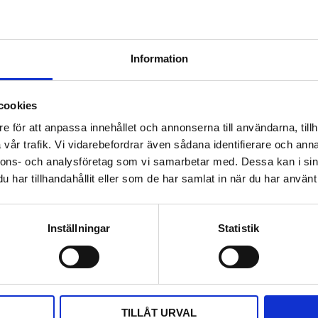
Information
cookies
e för att anpassa innehållet och annonserna till användarna, tillh
vår trafik. Vi vidarebefordrar även sådana identifierare och anna
nnons- och analysföretag som vi samarbetar med. Dessa kan i sin
har tillhandahållit eller som de har samlat in när du har använt 
Inställningar
Statistik
DELA MED DIG
F
T
L
P
a
w
i
i
c
i
n
n
e
t
k
t
b
t
e
e
TILLÅT URVAL