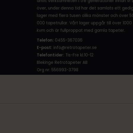
drivit verksamheten i tre generationer innan vi 
över, under denna tid har det samlats ett gedi
lager med flera tusen olika mönster och över 5
000 tapetrullar. Vårt lager uppgår till över 1000
kvm och är fullproppat med gamla tapeter.
Telefon:
0455-367036
E-post:
info@retrotapeter.se
Telefontider:
Tis-Fre kl.10-12
Blekinge Retrotapeter AB
Org nr: 556993-3798