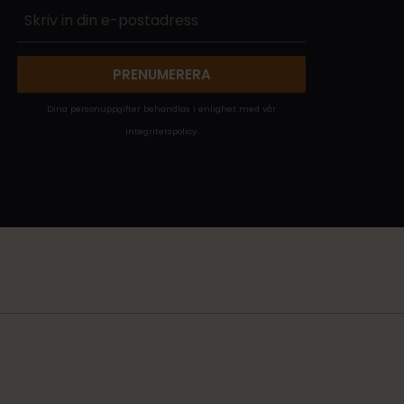
PRENUMERERA
Dina personuppgifter behandlas i enlighet med vår
integritetspolicy
.