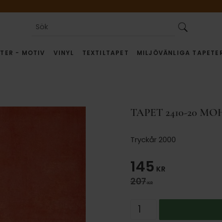
TER - MOTIV
VINYL
TEXTILTAPET
MILJÖVÄNLIGA TAPETE
TAPET 2410-20 MO
Tryckår 2000
Nedsatt pris
145
KR
Ordinarie pris:
207
KR
Antal