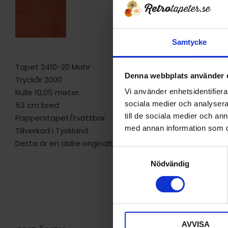
Samtycke
Tapet 2410-20 Mohr
Denna webbplats använder 
Tryckår 2000
Rulle 10,05 meter.
Vi använder enhetsidentifierar
sociala medier och analysera 
53 cm bred
till de sociala medier och a
Papperstapet/tvättbar
med annan information som du 
Tillverkad i Tyskland
Detta är en äldre originaltapet
S
Nödvändig
a
m
t
y
c
AVVISA
k