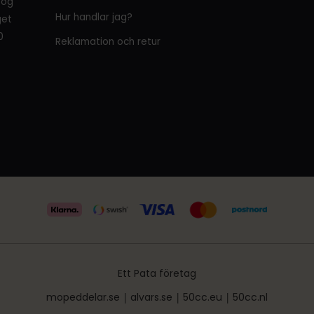
tog
Hur handlar jag?
get
0
Reklamation och retur
Ett Pata företag
mopeddelar.se
|
alvars.se
|
50cc.eu
|
50cc.nl