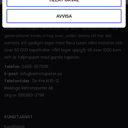
RETROTAPETER
AVVISA
I över 120 år (sedan 1905) har det sålts tapeter i lanthandeln
i Sälleryd. Familjen Pettersson har drivit verksamheten i tre
generationer innan vi tog över, under denna tid har det
samlats ett gediget lager med flera tusen olika mönster och
över 50 000 tapetrullar. Vårt lager uppgår till över 1000 kvm
och är fullproppat med gamla tapeter.
Telefon:
0455-367036
E-post:
info@retrotapeter.se
Telefontider:
Tis-Fre kl.10-12
Blekinge Retrotapeter AB
Org nr: 556993-3798
KUNDTJÄNST
Kundtjänst