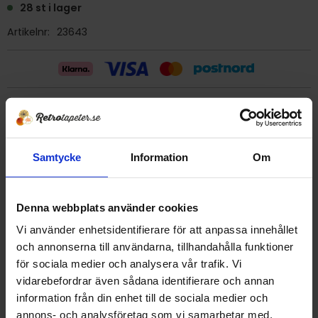
28 st i lager
Artikelnr
23643
Billig frakt 29:- (inom sverige)
Ge ett omdöme!
Samtycke
Information
Om
Tapet 23643 Rath & Doodeheefver
Denna webbplats använder cookies
Tryckår 1975
Rulle 10,05 meter.
Vi använder enhetsidentifierare för att anpassa innehållet
53 cm bred
och annonserna till användarna, tillhandahålla funktioner
Mönsterrapport 19 cm
för sociala medier och analysera vår trafik. Vi
Vinyltapet
vidarebefordrar även sådana identifierare och annan
Tapet från Holland
information från din enhet till de sociala medier och
Detta är en äldre originaltapet
annons- och analysföretag som vi samarbetar med.