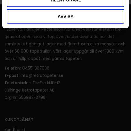
RETROTAPETER
AVVISA
I över 120 år (sedan 1905) har det sålts tapeter i lanthandeln
i Sälleryd. Familjen Pettersson har drivit verksamheten i tre
generationer innan vi tog över, under denna tid har det
samlats ett gediget lager med flera tusen olika mönster och
över 50 000 tapetrullar. Vårt lager uppgår till över 1000 kvm
och är fullproppat med gamla tapeter.
Telefon:
0455-367036
E-post:
info@retrotapeter.se
Telefontider:
Tis-Fre kl.10-12
Blekinge Retrotapeter AB
Org nr: 556993-3798
KUNDTJÄNST
Kundtjänst