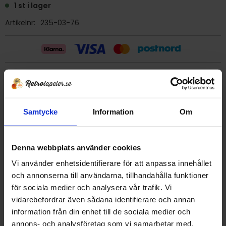
1 st i lager
Artikelnr
235-03-76
Billig frakt 29:- (inom sverige)
Ge ett omdöme!
Samtycke
Information
Om
Tapet 235-03-76 Anneplas AB
Denna webbplats använder cookies
Tryckår 1976
Rulle 10 meter.
Vi använder enhetsidentifierare för att anpassa innehållet
53 cm bred
och annonserna till användarna, tillhandahålla funktioner
Mönsterrapport 26,5 cm
för sociala medier och analysera vår trafik. Vi
Vinyltapet
vidarebefordrar även sådana identifierare och annan
Svensktillverkad i Smålands Anneberg.
information från din enhet till de sociala medier och
Detta är en äldre originaltapet
annons- och analysföretag som vi samarbetar med.