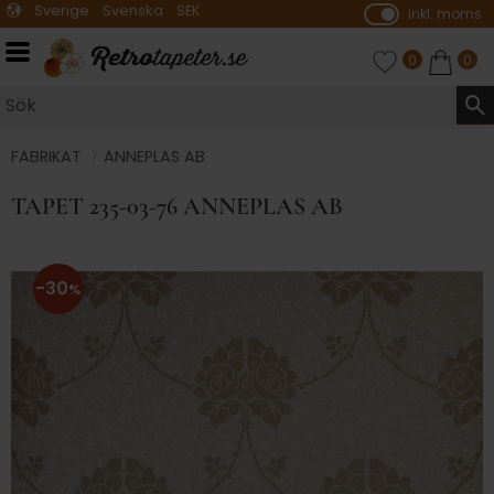
Sverige
Svenska
SEK
inkl. moms
P
ri
Meny
FAVORITER
ANTAL FAVO
0
KUNDVA
ANTA
0
s
e
r
vi
FABRIKAT
ANNEPLAS AB
s
TAPET 235-03-76 ANNEPLAS AB
a
s
30
%