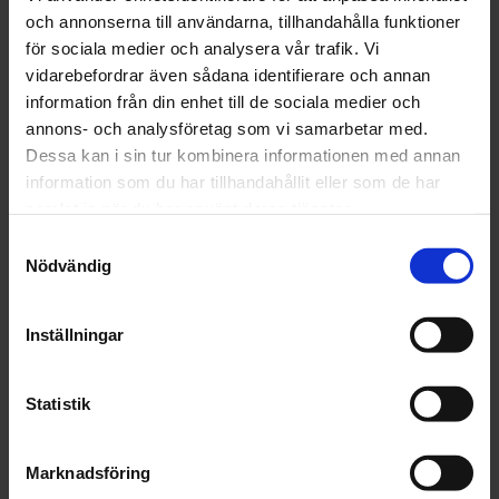
och annonserna till användarna, tillhandahålla funktioner
Våtrumslim
för sociala medier och analysera vår trafik. Vi
OBS!
vidarebefordrar även sådana identifierare och annan
information från din enhet till de sociala medier och
Nya materialbestämmelser, regler, rekommendationer
annons- och analysföretag som vi samarbetar med.
och arbetsmetoder för våtrum kommer ständigt.
Dessa kan i sin tur kombinera informationen med annan
Kontakta därför alltid gällande
information som du har tillhandahållit eller som de har
branschorganisation/fackman innan du startar.
samlat in när du har använt deras tjänster.
Detta är en äldre originaltapet
S
Grön, Rosa
Nödvändig
a
m
t
DELA MED DIG
Inställningar
y
F
T
L
P
c
a
w
i
i
c
i
n
n
k
Statistik
e
t
k
t
e
b
t
e
e
OMDÖMEN
o
e
d
r
s
Marknadsföring
o
r
I
e
v
k
n
s