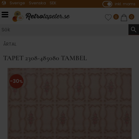
Sverige
Svenska
SEK
inkl. moms
P
ri
Meny
FAVORITER
ANTAL FAVO
0
KUNDVA
ANTA
0
s
e
r
vi
ÅRTAL
s
TAPET 2308-485080 TAMBEL
a
s
30
%