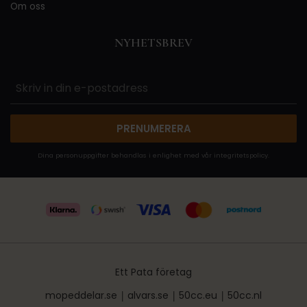
Om oss
NYHETSBREV
PRENUMERERA
Dina personuppgifter behandlas i enlighet med vår
integritetspolicy
.
Ett Pata företag
mopeddelar.se
|
alvars.se
|
50cc.eu
|
50cc.nl