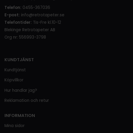
Telefon:
0455-367036
E-post:
info@retrotapeter.se
Telefontider:
Tis-Fre kl.10-12
Blekinge Retrotapeter AB
Org nr: 556993-3798
KUNDTJÄNST
Kundtjänst
Köpvillkor
Hur handlar jag?
Reklamation och retur
INFORMATION
Mina sidor