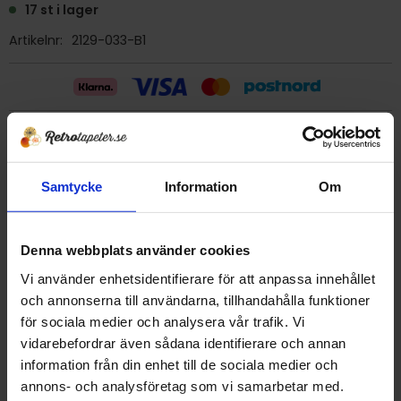
17 st i lager
Artikelnr
2129-033-B1
Billig frakt 29:- (inom sverige)
Samtycke
Information
Om
Ge ett omdöme!
Tapet 2129-033-B1 Kåbergs
Denna webbplats använder cookies
Tryckår 1980
Vi använder enhetsidentifierare för att anpassa innehållet
Rulle 10,05 m
och annonserna till användarna, tillhandahålla funktioner
Bredd 53 cm
för sociala medier och analysera vår trafik. Vi
Mönsterrapport 13,5 cm
vidarebefordrar även sådana identifierare och annan
Plastbehandlad papperstapet/vattenfast
information från din enhet till de sociala medier och
Detta är en äldre originaltapet
annons- och analysföretag som vi samarbetar med.