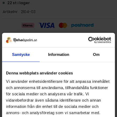
22 st i lager
Artikelnr
2104-03
Billig frakt 29:- (inom sverige)
Samtycke
Information
Om
Ge ett omdöme!
Tapet 2104-03 Kåbergs
Denna webbplats använder cookies
Tryckår 1979
Vi använder enhetsidentifierare för att anpassa innehållet
Rulle 10,05 meter.
och annonserna till användarna, tillhandahålla funktioner
53 cm bred
för sociala medier och analysera vår trafik. Vi
Mönsterrapport 13 cm
vidarebefordrar även sådana identifierare och annan
Plastbehandlad papperstapet/tvättbar
information från din enhet till de sociala medier och
Detta är en äldre originaltapet
annons- och analysföretag som vi samarbetar med.