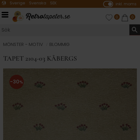
Sverige
Svenska
SEK
inkl. moms
P
ri
Meny
FAVORITER
ANTAL FAVO
0
KUNDVA
ANTA
0
s
e
r
vi
MÖNSTER - MOTIV
BLOMMIG
s
TAPET 2104-03 KÅBERGS
a
s
30
%