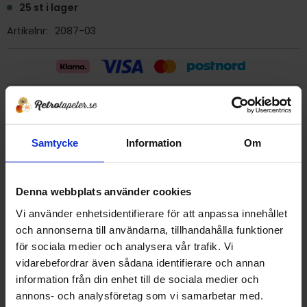
25 st i lager
Artikelnr
2087-03
Billig frakt 29:- (inom sverige)
Samtycke
Information
Om
Ge ett omdöme!
Tapet 2087-03 Kåbergs
Denna webbplats använder cookies
Tryckår 1979
Vi använder enhetsidentifierare för att anpassa innehållet
Rulle 10,05 meter.
och annonserna till användarna, tillhandahålla funktioner
53 cm bred
för sociala medier och analysera vår trafik. Vi
Mönsterrapport 26,5 cm
vidarebefordrar även sådana identifierare och annan
Plastbehandlad papperstapet/tvättbar
information från din enhet till de sociala medier och
Detta är en äldre originaltapet
annons- och analysföretag som vi samarbetar med.