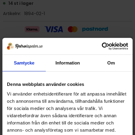
14 st i lager
Artikelnr
1894-02-1
Billig frakt 29:- (inom sverige)
Samtycke
Information
Om
Ge ett omdöme!
Tapet 1894-02-1 Kåbergs Trimwall
Denna webbplats använder cookies
Tryckår 1979
Vi använder enhetsidentifierare för att anpassa innehållet
Rulle 11,2 m
och annonserna till användarna, tillhandahålla funktioner
Bredd 53 cm
för sociala medier och analysera vår trafik. Vi
Mönsterrapport 8,5 cm
vidarebefordrar även sådana identifierare och annan
Plastbehandlad papperstapet/vattenfast
information från din enhet till de sociala medier och
Detta är en äldre originaltapet
annons- och analysföretag som vi samarbetar med.