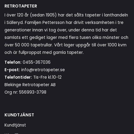
RETROTAPETER
I över 120 år (sedan 1905) har det sålts tapeter i lanthandeln
i Sälleryd. Familjen Pettersson har drivit verksamheten i tre
generationer innan vi tog över, under denna tid har det
samlats ett gediget lager med flera tusen olika mönster och
över 50 000 tapetrullar. Vårt lager uppgår till över 1000 kvm
och är fullproppat med gamla tapeter.
Telefon:
0455-367036
E-post:
info@retrotapeter.se
Telefontider:
Tis-Fre kl.10-12
Blekinge Retrotapeter AB
Org nr: 556993-3798
KUNDTJÄNST
Kundtjänst