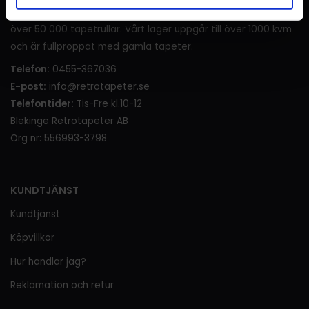
samlats ett gediget lager med flera tusen olika mönster och
över 50 000 tapetrullar. Vårt lager uppgår till över 1000 kvm
och är fullproppat med gamla tapeter.
Telefon:
0455-367036
E-post:
info@retrotapeter.se
Telefontider:
Tis-Fre kl.10-12
Blekinge Retrotapeter AB
Org nr: 556993-3798
KUNDTJÄNST
Kundtjänst
Köpvillkor
Hur handlar jag?
Reklamation och retur