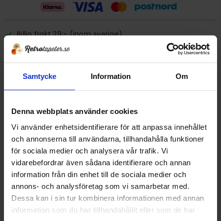
Billig frakt 29:- (inom sverige)
Ge ett omdöme!
Samtycke
Information
Om
Tapet 177.16.131-B7HA Venilia
Tryckår 1970 tal
Denna webbplats använder cookies
Rulle 8,50 meter.
Vi använder enhetsidentifierare för att anpassa innehållet
53 cm bred
och annonserna till användarna, tillhandahålla funktioner
Vinyltapet
för sociala medier och analysera vår trafik. Vi
Detta är en äldre originaltapet
vidarebefordrar även sådana identifierare och annan
information från din enhet till de sociala medier och
DELA MED DIG
annons- och analysföretag som vi samarbetar med.
Dessa kan i sin tur kombinera informationen med annan
F
T
L
P
a
w
i
i
information som du har tillhandahållit eller som de har
c
i
n
n