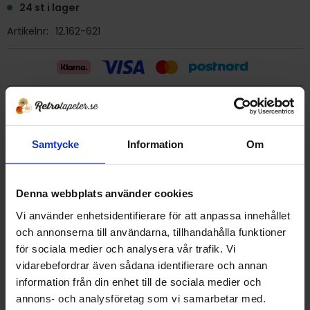
24 st i lager
Artikelnr
12.162-621
Billig frakt 29:- (inom sverige)
Samtycke
Information
Om
Ge ett omdöme!
Tapet 12.162-621 Saporon
Denna webbplats använder cookies
Tryckår 1976
Vi använder enhetsidentifierare för att anpassa innehållet
Rulle 10 meter.
och annonserna till användarna, tillhandahålla funktioner
53 cm bred
för sociala medier och analysera vår trafik. Vi
Mönsterrapport 56 cm
vidarebefordrar även sådana identifierare och annan
Vinyltapet/tvättbar
information från din enhet till de sociala medier och
Detta är en äldre originaltapet
annons- och analysföretag som vi samarbetar med.