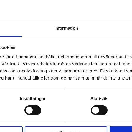
Information
cookies
e för att anpassa innehållet och annonserna till användarna, tillh
vår trafik. Vi vidarebefordrar även sådana identifierare och anna
nnons- och analysföretag som vi samarbetar med. Dessa kan i sin
har tillhandahållit eller som de har samlat in när du har använt 
Inställningar
Statistik
DELA MED DIG
F
T
L
P
a
w
i
i
c
i
n
n