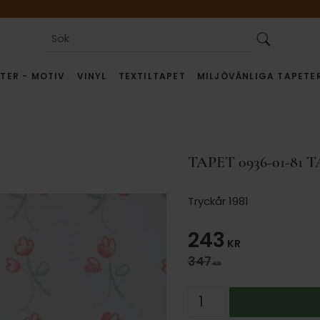
TER - MOTIV
VINYL
TEXTILTAPET
MILJÖVÄNLIGA TAPETE
TAPET 0936-01-81 
Tryckår 1981
Nedsatt pris
243
KR
Ordinarie pris:
347
KR
Antal