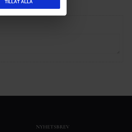
TILLÅT ALLA
NYHETSBREV