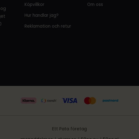
Köpvillkor
Om oss
tog
Hur handlar jag?
get
0
Reklamation och retur
Ett Pata företag