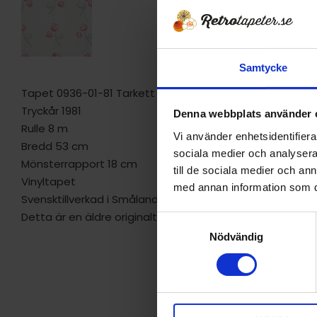
Samtycke
Tapet 0936-01-81 Tarkett "wall-rit"
Tryckår 1981
Denna webbplats använder 
Rulle 8 m
Vi använder enhetsidentifierar
Bredd 53 cm
sociala medier och analysera 
Mönsterrapport 18 cm
till de sociala medier och a
Vinyltapet
med annan information som du 
Svensktillverkad i Smålands Anneberg.
Detta är en äldre originaltapet
S
Nödvändig
a
m
t
y
c