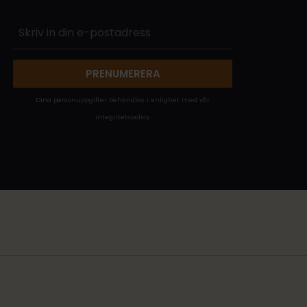
PRENUMERERA
Dina personuppgifter behandlas i enlighet med vår
integritetspolicy
.