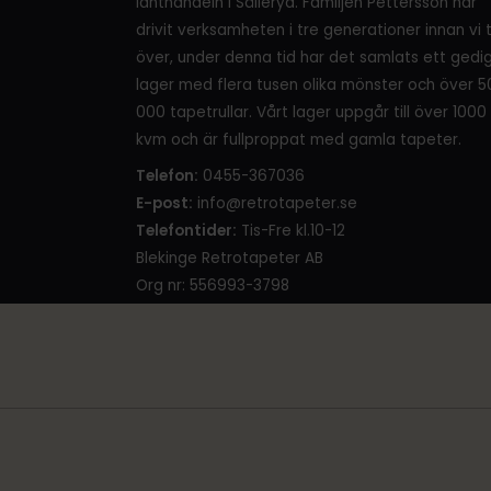
lanthandeln i Sälleryd. Familjen Pettersson har
drivit verksamheten i tre generationer innan vi 
över, under denna tid har det samlats ett gedi
lager med flera tusen olika mönster och över 5
000 tapetrullar. Vårt lager uppgår till över 1000
kvm och är fullproppat med gamla tapeter.
Telefon:
0455-367036
E-post:
info@retrotapeter.se
Telefontider:
Tis-Fre kl.10-12
Blekinge Retrotapeter AB
Org nr: 556993-3798