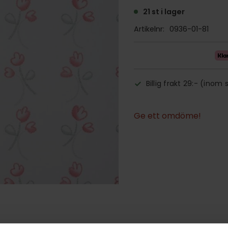
21 st i lager
Artikelnr
0936-01-81
Billig frakt 29:- (inom 
Ge ett omdöme!