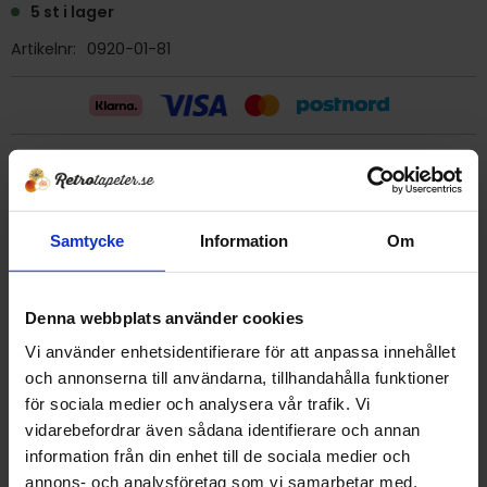
5 st i lager
Artikelnr
0920-01-81
Billig frakt 29:- (inom sverige)
Ge ett omdöme!
Samtycke
Information
Om
Tapet 0920-01-81 Tarkett "wall-rit"
Denna webbplats använder cookies
Tryckår 1981
Rulle 8 m
Vi använder enhetsidentifierare för att anpassa innehållet
Bredd 53 cm
och annonserna till användarna, tillhandahålla funktioner
Mönsterrapport 8,5 cm
för sociala medier och analysera vår trafik. Vi
Vinyltapet
vidarebefordrar även sådana identifierare och annan
Svensktillverkad i Smålands Anneberg.
information från din enhet till de sociala medier och
Detta är en äldre originaltapet
annons- och analysföretag som vi samarbetar med.