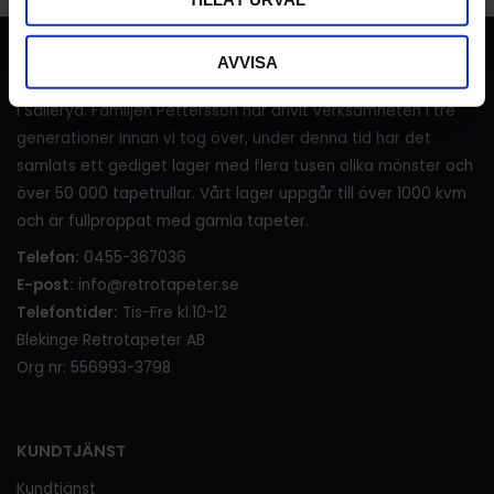
RETROTAPETER
AVVISA
I över 120 år (sedan 1905) har det sålts tapeter i lanthandeln
i Sälleryd. Familjen Pettersson har drivit verksamheten i tre
generationer innan vi tog över, under denna tid har det
samlats ett gediget lager med flera tusen olika mönster och
över 50 000 tapetrullar. Vårt lager uppgår till över 1000 kvm
och är fullproppat med gamla tapeter.
Telefon:
0455-367036
E-post:
info@retrotapeter.se
Telefontider:
Tis-Fre kl.10-12
Blekinge Retrotapeter AB
Org nr: 556993-3798
KUNDTJÄNST
Kundtjänst