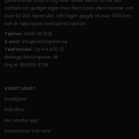
generationer innan vi tog över, under denna tid har det
samlats ett gediget lager med flera tusen olika mönster och
över 50 000 tapetrullar. Vårt lager uppgår till över 1000 kvm
och är fullproppat med gamla tapeter.
Telefon:
0455-367036
E-post:
info@retrotapeter.se
Telefontider:
Tis-Fre kl.10-12
Blekinge Retrotapeter AB
Org nr: 556993-3798
KUNDTJÄNST
Kundtjänst
Köpvillkor
Hur handlar jag?
Reklamation och retur