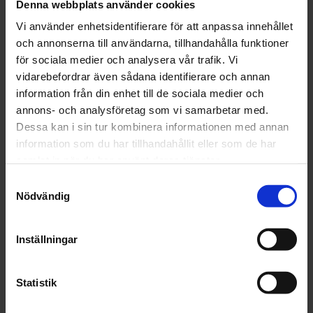
Denna webbplats använder cookies
Plastskummatta med glasfiberförstärkt baksida, för
Vi använder enhetsidentifierare för att anpassa innehållet
utrymmen med höga krav på väggmaterialets
och annonserna till användarna, tillhandahålla funktioner
fukttålighet, toalett,tvättstuga, källare mm.
för sociala medier och analysera vår trafik. Vi
Våtrumslim
vidarebefordrar även sådana identifierare och annan
information från din enhet till de sociala medier och
OBS!
annons- och analysföretag som vi samarbetar med.
Nya materialbestämmelser, regler, rekommendationer
Dessa kan i sin tur kombinera informationen med annan
och arbetsmetoder för våtrum kommer ständigt.
information som du har tillhandahållit eller som de har
Kontakta därför alltid gällande
samlat in när du har använt deras tjänster.
branschorganisation/fackman innan du startar.
S
Nödvändig
a
Detta är en äldre originaltapet
m
Brun vit blommor bukett streck
t
Inställningar
y
c
DELA MED DIG
k
Statistik
F
T
L
P
e
a
w
i
i
c
i
n
n