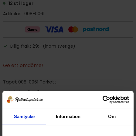
12 st i lager
Artikelnr
008-0061
Billig frakt 29:- (inom sverige)
Ge ett omdöme!
Tapet 008-0061 Tarkett
Reliefvägg "Eva"
Tryckår 1980
Rulle 8 meter.
Samtycke
Information
Om
53 cm bred
Mönsterrapport 30 cm