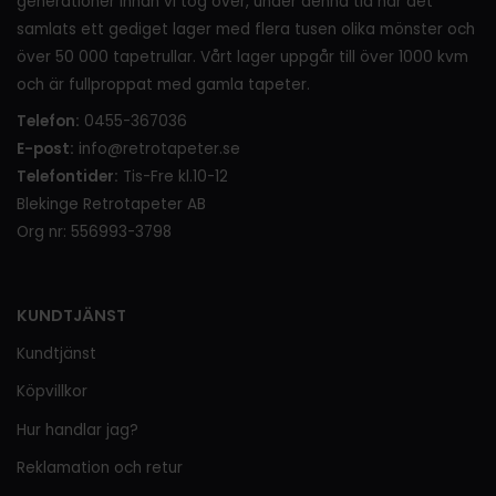
generationer innan vi tog över, under denna tid har det
samlats ett gediget lager med flera tusen olika mönster och
över 50 000 tapetrullar. Vårt lager uppgår till över 1000 kvm
och är fullproppat med gamla tapeter.
Telefon:
0455-367036
E-post:
info@retrotapeter.se
Telefontider:
Tis-Fre kl.10-12
Blekinge Retrotapeter AB
Org nr: 556993-3798
KUNDTJÄNST
Kundtjänst
Köpvillkor
Hur handlar jag?
Reklamation och retur