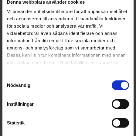
Denna webbplats använder cookies
Plastskummatta med glasfiberförstärkt baksida, för
Vi använder enhetsidentifierare för att anpassa innehållet
utrymmen med höga krav på väggmaterialets
och annonserna till användarna, tillhandahålla funktioner
fukttålighet, toalett,tvättstuga, källare mm.
för sociala medier och analysera vår trafik. Vi
Våtrumslim
vidarebefordrar även sådana identifierare och annan
information från din enhet till de sociala medier och
OBS!
annons- och analysföretag som vi samarbetar med.
Nya materialbestämmelser, regler, rekommendationer
Dessa kan i sin tur kombinera informationen med annan
och arbetsmetoder för våtrum kommer ständigt.
information som du har tillhandahållit eller som de har
Kontakta därför alltid gällande
samlat in när du har använt deras tjänster.
branschorganisation/fackman innan du startar.
S
Nödvändig
a
Detta är en äldre originaltapet
m
Röd rosa brun vit blommor blad växter
t
Inställningar
y
c
DELA MED DIG
k
Statistik
F
T
L
P
e
a
w
i
i
c
i
n
n