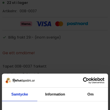
22 st i lager
Artikelnr
008-0037
Billig frakt 29:- (inom sverige)
Ge ett omdöme!
Tapet 008-0037 Tarkett
Reliefvägg "Viktoria"
Tryckår 1979
Rulle 8 meter.
Samtycke
Information
Om
53 cm bred
Mönsterrapport 17,5 cm