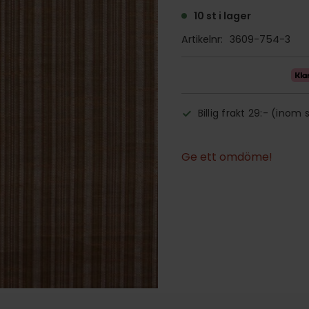
10 st i lager
Artikelnr
3609-754-3
Billig frakt 29:- (inom 
Ge ett omdöme!