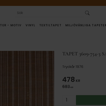
TER - MOTIV
VINYL
TEXTILTAPET
MILJÖVÄNLIGA TAPETE
TAPET 3609-754-3 
Tryckår 1976
Nedsatt pris
478
KR
Ordinarie pris:
683
KR
Antal