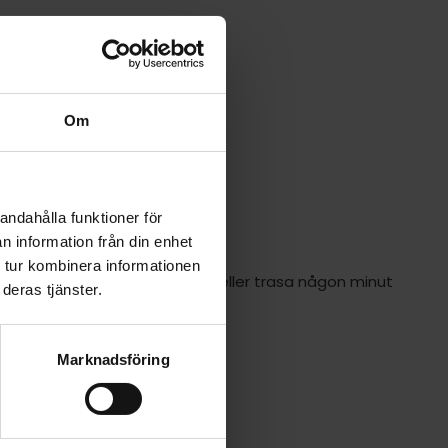
Om
andahålla funktioner för
n information från din enhet
 tur kombinera informationen
åderna fuktas med våt svamp eller trasa någon minut
deras tjänster.
Marknadsföring