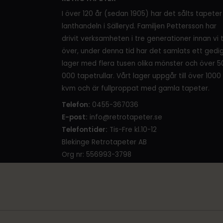
I över 120 år (sedan 1905) har det sålts tapeter 
lanthandeln i Sälleryd. Familjen Pettersson har
drivit verksamheten i tre generationer innan vi 
över, under denna tid har det samlats ett gedi
lager med flera tusen olika mönster och över 5
000 tapetrullar. Vårt lager uppgår till över 1000
kvm och är fullproppat med gamla tapeter.
Telefon:
0455-367036
E-post:
info@retrotapeter.se
Telefontider:
Tis-Fre kl.10-12
Blekinge Retrotapeter AB
Org nr: 556993-3798