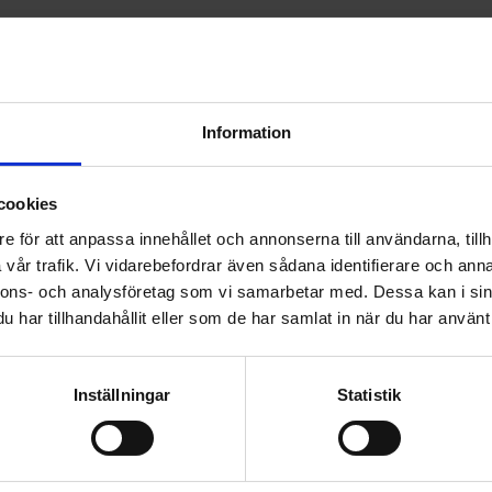
Information
cookies
e för att anpassa innehållet och annonserna till användarna, tillh
vår trafik. Vi vidarebefordrar även sådana identifierare och anna
 tagna ur rullen i tur och ordning.
nnons- och analysföretag som vi samarbetar med. Dessa kan i sin
 underlaget med roller eller spackel. Pappersbaksidan på v
har tillhandahållit eller som de har samlat in när du har använt 
Inställningar
Statistik
DELA MED DIG