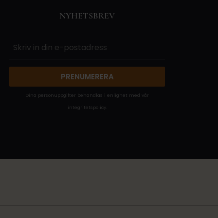
NYHETSBREV
PRENUMERERA
Dina personuppgifter behandlas i enlighet med vår
integritetspolicy
.